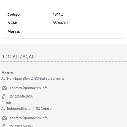
Código:
131124
NCM:
85044021
Marca:
LOCALIZAÇÃO
Matriz:
Av. Henrique Bier, 2480 Bairro Campina
contato@pontocom.info
(51)3568-2806
Filial:
Av. Independência, 1102 Centro
contato@pontocom.info
(51)3037-4397