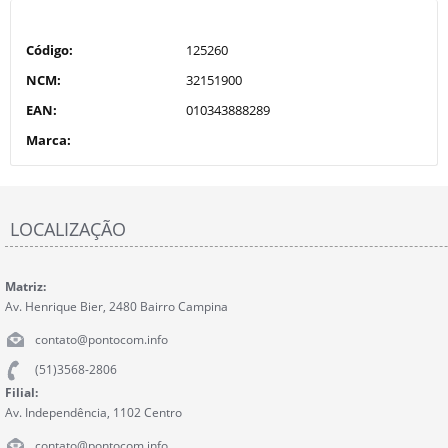
Código:
125260
NCM:
32151900
EAN:
010343888289
Marca:
LOCALIZAÇÃO
Matriz:
Av. Henrique Bier, 2480 Bairro Campina
contato@pontocom.info
(51)3568-2806
Filial:
Av. Independência, 1102 Centro
contato@pontocom.info