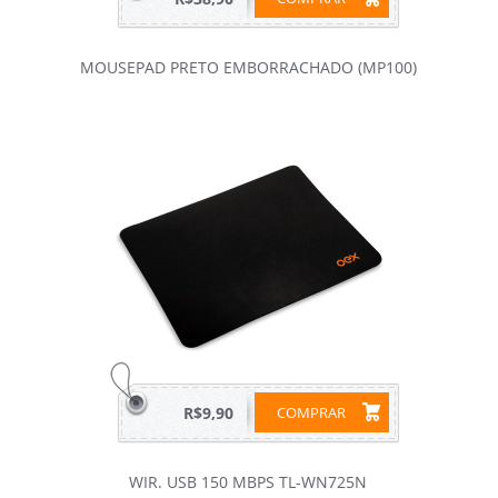
MOUSEPAD PRETO EMBORRACHADO (MP100)
R$9,90
COMPRAR
WIR. USB 150 MBPS TL-WN725N