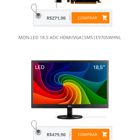
R$271,90
COMPRAR
MON.LED 18.5 AOC HDMI/VGA|5MS|E970SWHNL
R$479,90
COMPRAR