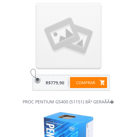
R$779,90
COMPRAR
PROC PENTIUM G5400 (S1151) 8Âª GERAÃÃ�